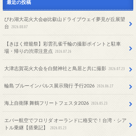
最近の投稿
びわ湖大花火大会@比叡山ドライブウェイ夢見が丘展望
台
2026.08.07
【きほく燈籠祭】彩雲孔雀千輪の撮影ポイントと駐車
場・帰りの渋滞注意点
2026.07.26
大津志賀花火大会を白髭神社と鳥居と共に撮影
2026.07.23
輪島 ブルーインパルス展示飛行 予行2026
2026.06.27
海上自衛隊 舞鶴フリートフェスタ2026
2026.05.23
エバー航空でフロリダ オーランドに格安で！台湾・シア
トル乗継【搭乗記】
2026.05.23