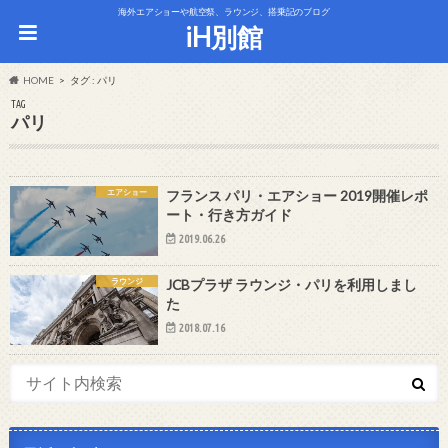
海外エアショーや航空祭、ラウンジ、搭乗記のブログ
iH別館
HOME
タグ : パリ
TAG
パリ
エアショー
フランス パリ・エアショー 2019開催レポ
ート・行き方ガイド
2019.06.26
ラウンジ
JCBプラザ ラウンジ・パリを利用しまし
た
2018.07.16